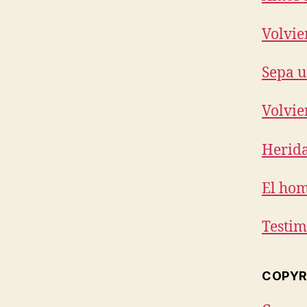
Volvie
Sepa u
Volvie
Herida
El hom
Testim
COPYR