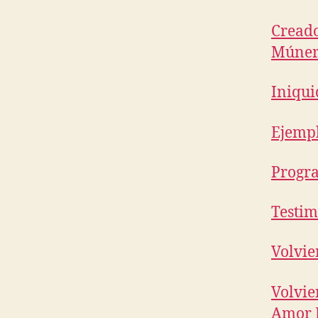
Creado
Múne
Iniqui
Ejempl
Progra
Testi
Volvie
Volvie
Amor 