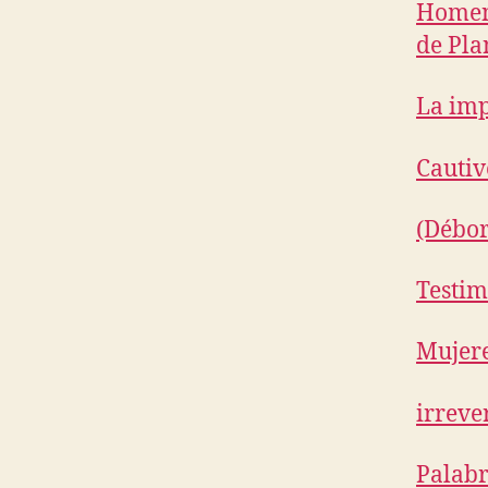
Homena
de Pla
La imp
Cautiv
(Débor
Testim
Mujere
irreve
Palabr