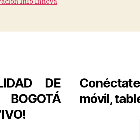
ación Info Innova
LIDAD DE
Conéctate 
R BOGOTÁ
móvil, tabl
IVO!