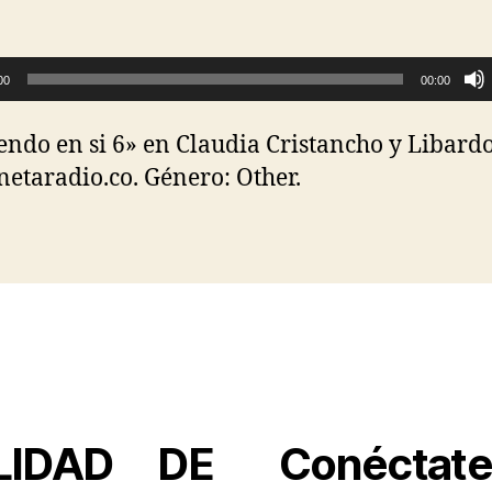
00
00:00
endo en si 6» en Claudia Cristancho y Libard
netaradio.co. Género: Other.
LIDAD DE
Conéctate 