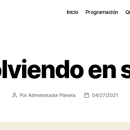
Inicio
Programación
Qu
lviendo en s
Por
Administrador Planeta
04/27/2021
Autor
Fecha
de
de
la
la
entrada
entrada